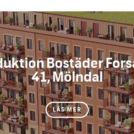
uktion Bostäder Fors
41, Mölndal
...
LÄS MER