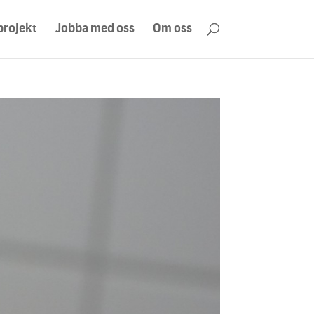
projekt
Jobba med oss
Om oss