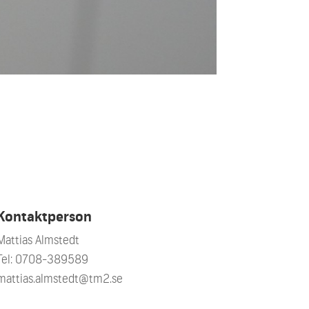
Kontaktperson
Mattias Almstedt
Tel: 0708-389589
mattias.almstedt@tm2.se