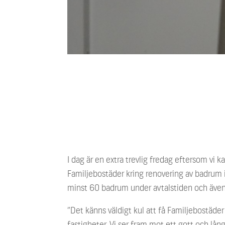
I dag är en extra trevlig fredag eftersom vi 
Familjebostäder kring renovering av badrum i
minst 60 badrum under avtalstiden och även u
”Det känns väldigt kul att få Familjebostäde
fastigheter. Vi ser fram mot ett gott och lån