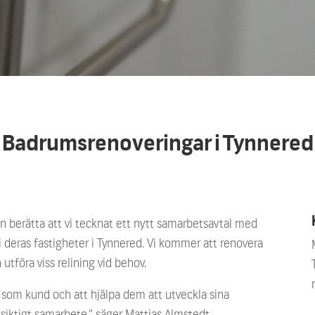
Badrumsrenoveringar i Tynnered
kan berätta att vi tecknat ett nytt samarbetsavtal med
 deras fastigheter i Tynnered. Vi kommer att renovera
tföra viss relining vid behov.
r som kund och att hjälpa dem att utveckla sina
gsiktigt samarbete,” säger Mattias Almstedt,