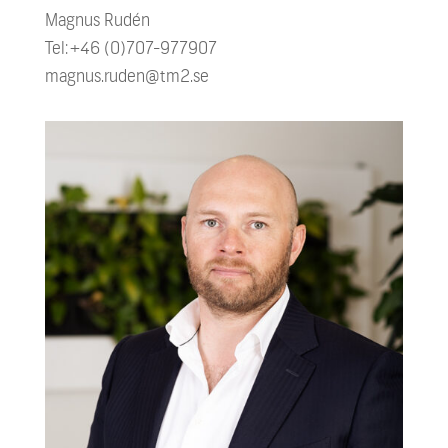
Magnus Rudén
Tel: +46 (0)707-977907
magnus.ruden@tm2.se