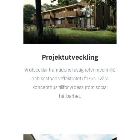
Projektutveckling
Vi utvecklar framtidens fastigheter med miljö
och kostnadseffektivitet i fokus. I våra
koncepthus tillför vi dessutom social
hållbarhet.