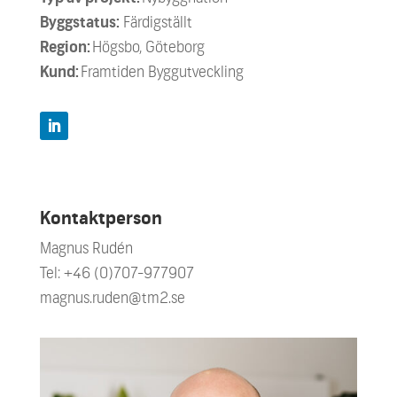
Byggstatus:
Färdigställt
Region:
Högsbo, Göteborg
Kund:
Framtiden Byggutveckling
Kontaktperson
Magnus Rudén
Tel:
+46 (0)707-977907
magnus.ruden@tm2.se