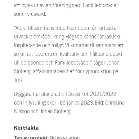
att hyras ut av en förening
med
Familjebostäder
som hyresvärd.
“Att vi tillsammans med Framtiden får fortsätta
utveckla området kring Högsbo känns fantastiskt
inspirerande och roligt. Vi kommer tillsammans att
se till att leverera en kvalitativ och hållbar
produk
t
till de boende och Familjebostäder,” säger Johan
Sjöberg
, affärsområdeschef för
nyproduktion på
Tm2.
Byggstart är planerad till årsskiftet 2021/2022
och inflyttning sker i början av 2023.
Bild:
Christina
Nilsson
och Johan
Sjöberg
Kortfakta
Typ av projekt:
Nybyggnation