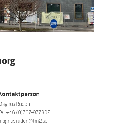
borg
Kontaktperson
Magnus Rudén
Tel: +46 (0)707-977907
magnus.ruden@tm2.se