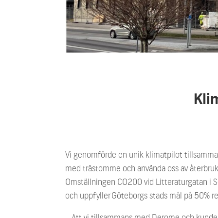
Kli
Vi genomförde en unik klimatpilot tillsam
med trästomme och använda oss av återbruk h
Omställningen CO200 vid Litteraturgatan i S
och uppfyller Göteborgs stads mål på 50% re
– Att vi tillsammans med Derome och kunden