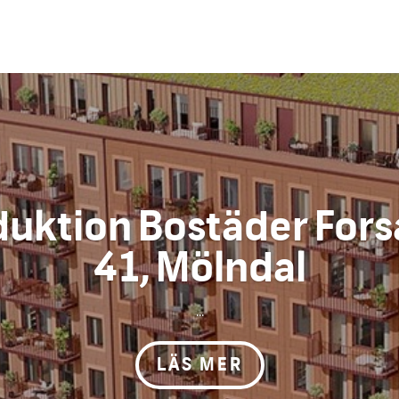
uktion Bostäder Fors
41, Mölndal
...
LÄS MER