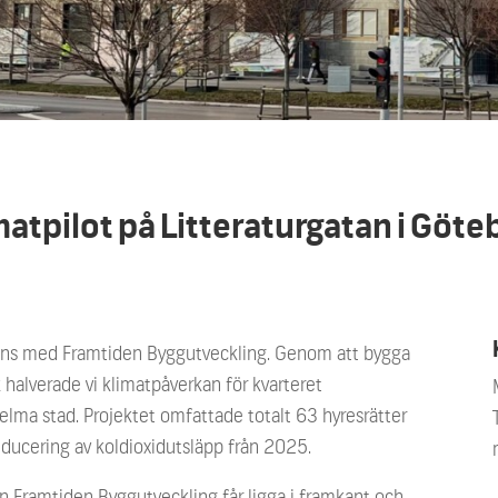
matpilot på Litteraturgatan i Göte
mans med Framtiden Byggutveckling. Genom att bygga
alverade vi klimatpåverkan för kvarteret
elma stad. Projektet omfattade totalt 63 hyresrätter
ducering av koldioxidutsläpp från 2025.
 Framtiden Byggutveckling får ligga i framkant och