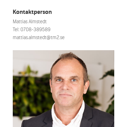
Kontaktperson
Mattias Almstedt
Tel: 0708-389589
mattias.almstedt@tm2.se